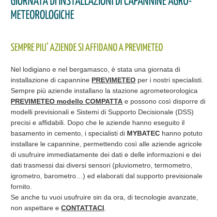
GIORNATA DI INSTALLAZIONI DI CAPANNINE AGRO-
PROMOZIONI
CONTATTI
METEOROLOGICHE
NEWS
FIERE
SEMPRE PIU’ AZIENDE SI AFFIDANO A PREVIMETEO
Nel lodigiano e nel bergamasco, è stata una giornata di
installazione di capannine
PREVIMETEO
per i nostri specialisti.
Sempre più aziende installano la stazione agrometeorologica
PREVIMETEO modello COMPATTA
e possono così disporre di
modelli previsionali e Sistemi di Supporto Decisionale (DSS)
precisi e affidabili. Dopo che le aziende hanno eseguito il
basamento in cemento, i specialisti di
MYBATEC
hanno potuto
installare le capannine, permettendo così alle aziende agricole
di usufruire immediatamente dei dati e delle informazioni e dei
dati trasmessi dai diversi sensori (pluviometro, termometro,
igrometro, barometro…) ed elaborati dal supporto previsionale
fornito.
Se anche tu vuoi usufruire sin da ora, di tecnologie avanzate,
non aspettare e
CONTATTACI
.