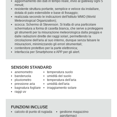
•
aggiornamento dei dati in tempo reale, invio al gateway ogni 5
minuti;
•
resistente struttura portante, semplice e veloce da installare,
dotata di palo estensibile e base di fissaggio;
•
realizzata secondo le indicazioni dell'Istituto WMO (World
Meteorological Organization);
•
scocca: Schermo di Stevenson. Si tratta di una particolare
schermatura a forma di casetta bianca, che serve a proteggere
gli strumenti per la misurazione meteorologica dalla pioggia e
dalle radiazioni dirette dei raggi solari, permettendo la
circolazione dell'aria al suo interno, dunque senza falsare le
misurazioni, minimizzando gli errori strumentali;
•
contenitore protettivo per la parte elettronica;
•
interfaccia per Smartphone e APP per gli alert.
SENSORI STANDARD
•
anemometro
•
temperatura suolo
•
banderuola
•
umidità del suolo
•
pluviometro
•
temperatura dell'aria
•
pressione aria
•
umidità dell'aria
•
bagnatura fogliare
•
irraggiamento solare
•
raggi uv
FUNZIONI INCLUSE
•
calcolo di punto di rugiada
•
gestione magazzino
agrofarmaci